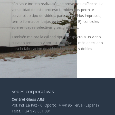
cónicas e incluso realización de proyectos esféricos. La
versatilidad de este proceso también nos permite
curvar todo tipo de vidrios: parsoles, vidrios impresos,
termo-formados, bajos emisivos (LOW-E), controles
solares, capas selectivas y serigrafiados.
También mejora la calidad óptica respecto a un vidrio
curvado templado y por este motivo es más adecuado
para la fabricación de vidrios laminados y dobles
acristalamientos aislantes.
Sedes corporativas
Control Glass A&S
Pol. Ind. La Paz • C. Oporto, 4 44195 Teruel (España)
Teléf. + 34 978 601 091